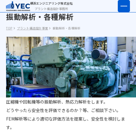
横浜エンジニアリング株式会社
プラント構造設計事務所
振動解析・各種解析
会社情報
プラント構造設計事業
TOP
プラント構造設計事業
振動解析・各種解析
人材派遣サービス事業
採用情報
Contact
プラント構造設計
人材派遣サービス - 人材をお求めの方
人材派遣サービス - 仕事をお求めの方
その他のお問い合わせ
採用エントリーフォーム
圧縮機や回転機等の振動解析、熱応力解析をします。
どうやったら安全性を評価できるのか？等、ご相談下さい。
FEM解析等により適切な評価方法を提案し、安全性を検討しま
す。