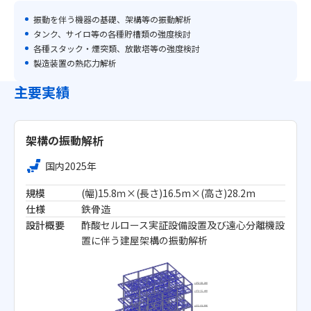
振動を伴う機器の基礎、架構等の振動解析
タンク、サイロ等の各種貯槽類の強度検討
各種スタック・煙突類、放散塔等の強度検討
製造装置の熱応力解析
主要実績
架構の振動解析
国内
2025年
規模
(幅)15.8ｍ×(長さ)16.5m×(高さ)28.2m
仕様
鉄骨造
設計概要
酢酸セルロース実証設備設置及び遠心分離機設
置に伴う建屋架構の振動解析