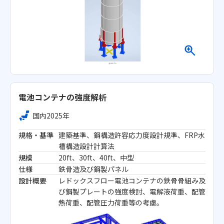
電池コンテナの強度解析
国内
2025年
規格・基準
建築基準、鋼構造許容応力度設計規準、FRP水
槽構造設計計算法
規模
20ft、30ft、40ft、中型
仕様
鉄骨造及び鋼製パネル
設計概要
レドックスフロー電池コンテナの鉄骨骨組み及
び鋼製プレートの強度検討、電解液荷重、配管
熱荷重、配管圧力荷重等の考慮。